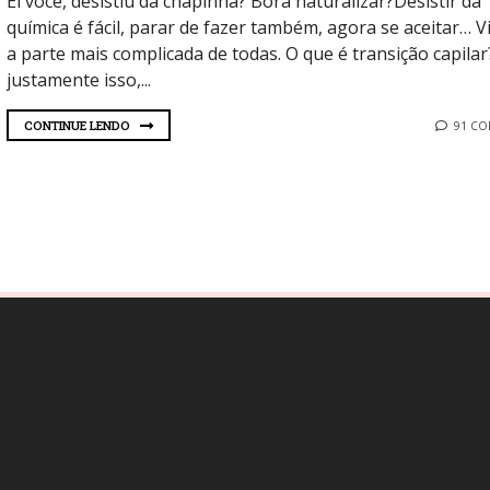
Ei você, desistiu da chapinha? Bora naturalizar?Desistir da
química é fácil, parar de fazer também, agora se aceitar… Vi
a parte mais complicada de todas. O que é transição capilar
justamente isso,...
CONTINUE LENDO
91 C