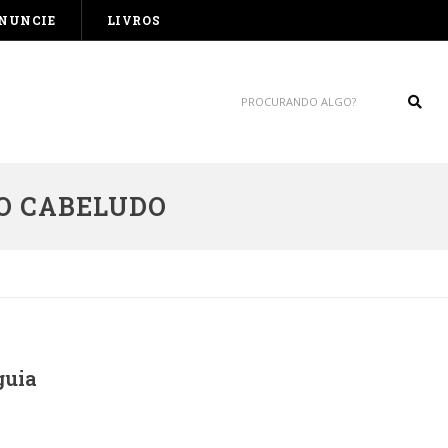
NUNCIE
LIVROS
Sear
O CABELUDO
guia