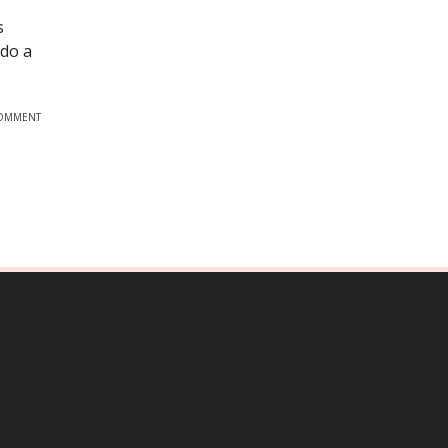
s
ndo a
OMMENT