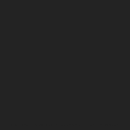
BLOG CACHEIA. 2013-2017 TODOS OS DIREITOS RESERVADOS.