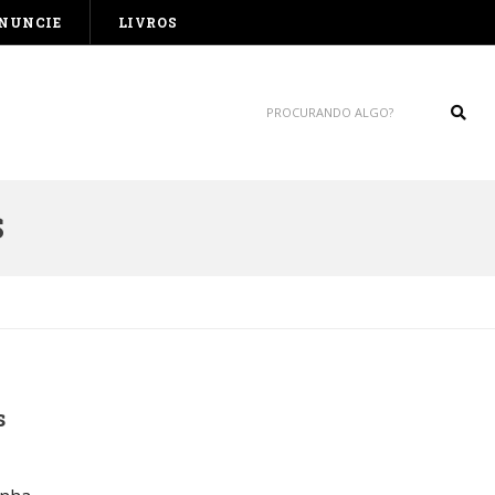
NUNCIE
LIVROS
Sear
S
s