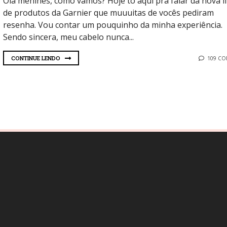
Olá menines, como vamos? Hoje to aqui pra falar da nova l
de produtos da Garnier que muuuitas de vocês pediram
resenha. Vou contar um pouquinho da minha experiência.
Sendo sincera, meu cabelo nunca...
CONTINUE LENDO
109 C