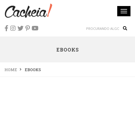
Togg
navi
Sear
EBOOKS
HOME
EBOOKS